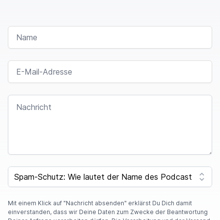
NAME
E-MAIL-ADRESSE
NACHRICHT
I
F
SPAM CAPTCHA
Y
O
U
A
Mit einem Klick auf "Nachricht absenden" erklärst Du Dich damit
R
einverstanden, dass wir Deine Daten zum Zwecke der Beantwortung