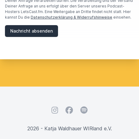
E
Deiner Anfrage verarbeiten dürfen. Die Verarbeitung und der Versand
A
Deiner Anfrage an uns erfolgt über den Server unseres Podcast-
H
Hosters LetsCast.fm. Eine Weitergabe an Dritte findet nicht statt. Hier
U
kannst Du die
Datenschutzerklärung & Widerrufshinweise
einsehen.
M
A
Nachricht absenden
N
,
I
G
N
O
R
E
T
H
I
S
F
I
Instagram
Facebook
Spotify
E
L
D
2026 - Katja Waldhauer WIRland e.V.